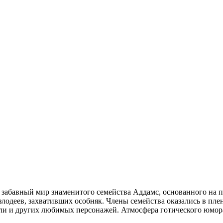
о забавный мир знаменитого семейства Аддамс, основанного на 
лодеев, захвативших особняк. Члены семейства оказались в плен
ли и других любимых персонажей. Атмосфера готического юмора