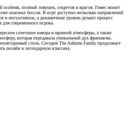
 особняк, полный ловушек, секретов и врагов. Гомес может
олее опасных боссов. В игре доступно несколько направлений
тое и интуитивное, а динамичные уровни делают процесс
 для современного игрока.
ересное сочетание юмора и мрачной атмосферы, а также
мосферу, которая передавала уникальный дух франшизы.
неповторимый стиль. Сегодня The Addams Family продолжает
ать онлайн в легендарную классику.