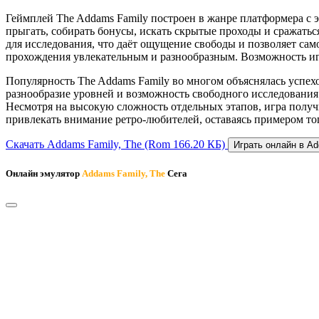
Геймплей The Addams Family построен в жанре платформера с э
прыгать, собирать бонусы, искать скрытые проходы и сражатьс
для исследования, что даёт ощущение свободы и позволяет са
прохождения увлекательным и разнообразным. Возможность игр
Популярность The Addams Family во многом объяснялась успех
разнообразие уровней и возможность свободного исследования
Несмотря на высокую сложность отдельных этапов, игра полу
привлекать внимание ретро-любителей, оставаясь примером тог
Скачать Addams Family, The
(Rom 166.20 КБ)
Играть онлайн в Ad
Онлайн эмулятор
Addams Family, The
Сега