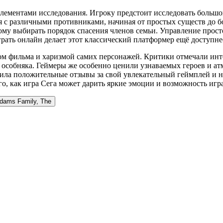
лементами исследования. Игроку предстоит исследовать большой
я с различными противниками, начиная от простых существ до б
мому выбирать порядок спасения членов семьи. Управление прос
ать онлайн делает этот классический платформер ещё доступнее
ом фильма и харизмой самих персонажей. Критики отмечали инт
 особняка. Геймеры же особенно ценили узнаваемых героев и ат
чила положительные отзывы за свой увлекательный геймплей и 
о, как игра Сега может дарить яркие эмоции и возможность игр
dams Family, The