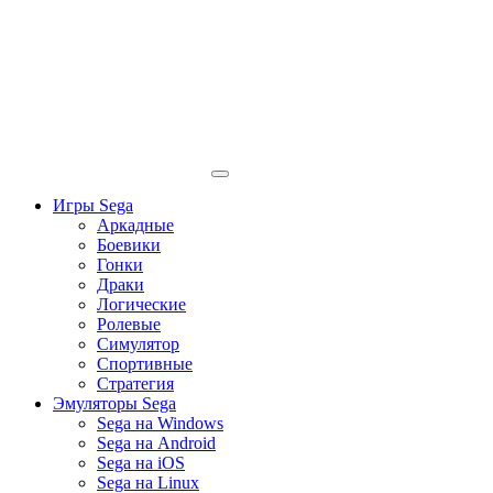
Игры Sega
Аркадные
Боевики
Гонки
Драки
Логические
Ролевые
Симулятор
Спортивные
Стратегия
Эмуляторы Sega
Sega на Windows
Sega на Android
Sega на iOS
Sega на Linux