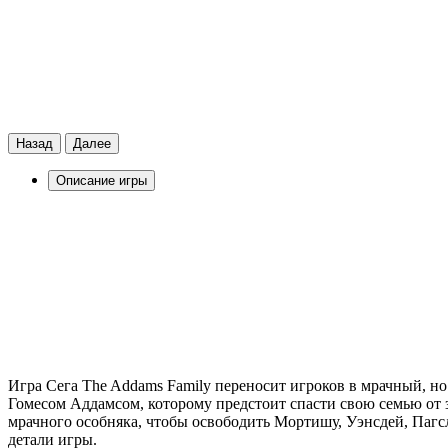
Назад
Далее
Описание игры
Игра Сега The Addams Family переносит игроков в мрачный, н
Гомесом Аддамсом, которому предстоит спасти свою семью от з
мрачного особняка, чтобы освободить Мортишу, Уэнсдей, Пагс
детали игры.