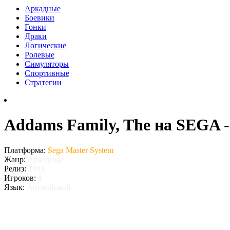
Аркадные
Боевики
Гонки
Драки
Логические
Ролевые
Симуляторы
Спортивные
Стратегии
Addams Family, The на SEGA -
Платформа:
Sega Master System
Жанр:
Аркадные
Релиз:
1993
Игроков:
1
Язык:
Английский