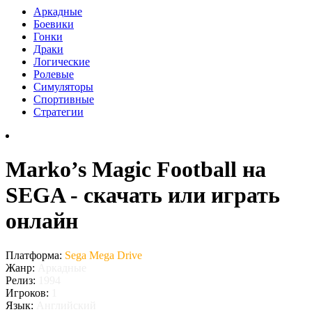
Аркадные
Боевики
Гонки
Драки
Логические
Ролевые
Симуляторы
Спортивные
Стратегии
Marko’s Magic Football на
SEGA - скачать или играть
онлайн
Платформа:
Sega Mega Drive
Жанр:
Аркадные
Релиз:
1994
Игроков:
1
Язык:
Английский