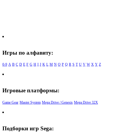
Игры по алфавиту:
0-9
A
B
C
D
E
F
G
H
I
J
K
L
M
N
O
P
Q
R
S
T
U
V
W
X
Y
Z
Игровые платформы:
Game Gear
Master System
Mega Drive / Genesis
Mega Drive 32X
Подборки игр Sega: