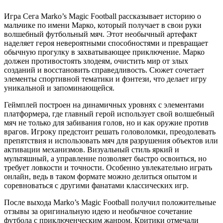
Игра Сега Marko’s Magic Football рассказывает историю о
мальчике по имени Марко, который получает в свои руки
волшебный футбольный мяч. Этот необычный артефакт
наделяет героя невероятными способностями и превращает
обычную прогулку в захватывающее приключение. Марко
должен противостоять злодеям, очистить мир от злых
созданий и восстановить справедливость. Сюжет сочетает
элементы спортивной тематики и фэнтези, что делает игру
уникальной и запоминающейся.
Геймплей построен на динамичных уровнях с элементами
платформера, где главный герой использует свой волшебный
мяч не только для забивания голов, но и как оружие против
врагов. Игроку предстоит решать головоломки, преодолевать
препятствия и использовать мяч для разрушения объектов или
активации механизмов. Визуальный стиль яркий и
мультяшный, а управление позволяет быстро освоиться, но
требует ловкости и точности. Особенно увлекательно играть
онлайн, ведь в таком формате можно делиться опытом и
соревноваться с другими фанатами классических игр.
После выхода Marko’s Magic Football получил положительные
отзывы за оригинальную идею и необычное сочетание
футбола с приключенческим жанром. Критики отмечали