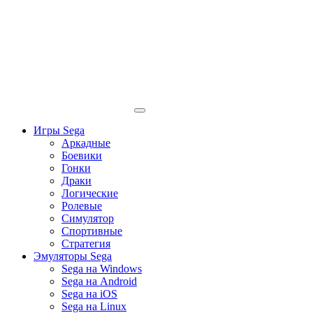
Игры Sega
Аркадные
Боевики
Гонки
Драки
Логические
Ролевые
Симулятор
Спортивные
Стратегия
Эмуляторы Sega
Sega на Windows
Sega на Android
Sega на iOS
Sega на Linux