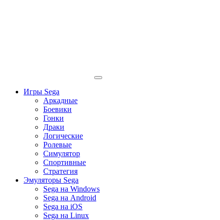
Игры Sega
Аркадные
Боевики
Гонки
Драки
Логические
Ролевые
Симулятор
Спортивные
Стратегия
Эмуляторы Sega
Sega на Windows
Sega на Android
Sega на iOS
Sega на Linux