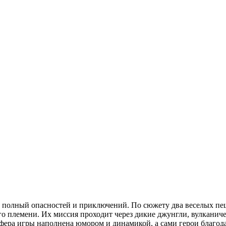
р, полный опасностей и приключений. По сюжету два веселых п
о племени. Их миссия проходит через дикие джунгли, вулканиче
ера игры наполнена юмором и динамикой, а сами герои благода