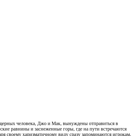
ещерных человека, Джо и Мак, вынуждены отправиться в
ские равнины и заснеженные горы, где на пути встречаются
ря своему харизматичному виду сразу запоминаются игрокам.