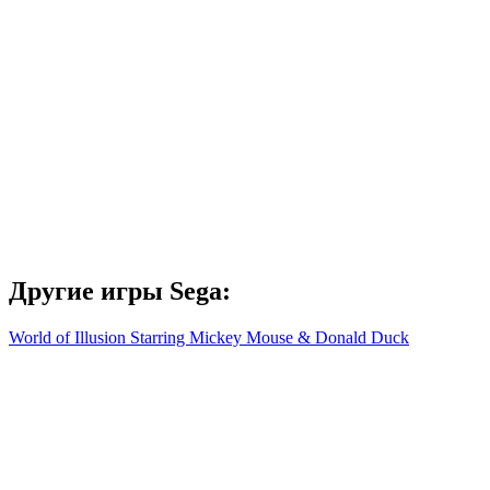
Другие игры Sega:
World of Illusion Starring Mickey Mouse & Donald Duck