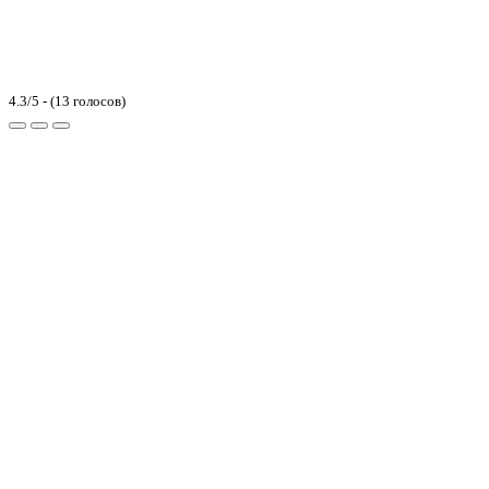
4.3/5 - (13 голосов)