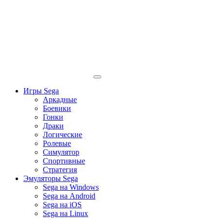
Игры Sega
Аркадные
Боевики
Гонки
Драки
Логические
Ролевые
Симулятор
Спортивные
Стратегия
Эмуляторы Sega
Sega на Windows
Sega на Android
Sega на iOS
Sega на Linux