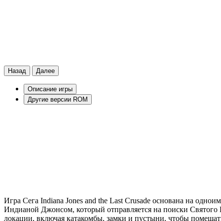
Назад
Далее
Описание игры
Другие версии ROM
Игра Сега Indiana Jones and the Last Crusade основана на од
Индианой Джонсом, который отправляется на поиски Святого Г
локации, включая катакомбы, замки и пустыни, чтобы помешат