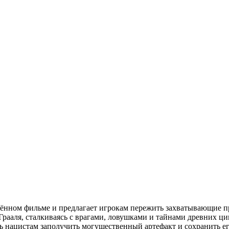
ноимённом фильме и предлагает игрокам пережить захватывающие 
рааля, сталкиваясь с врагами, ловушками и тайнами древних ци
ь нацистам заполучить могущественный артефакт и сохранить ег