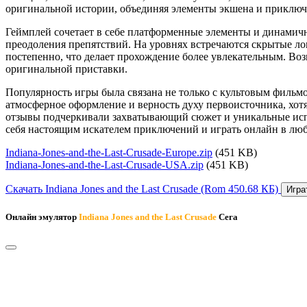
оригинальной истории, объединяя элементы экшена и приключ
Геймплей сочетает в себе платформенные элементы и динамичн
преодоления препятствий. На уровнях встречаются скрытые л
постепенно, что делает прохождение более увлекательным. Воз
оригинальной приставки.
Популярность игры была связана не только с культовым фильм
атмосферное оформление и верность духу первоисточника, хот
отзывы подчеркивали захватывающий сюжет и уникальные испы
себя настоящим искателем приключений и играть онлайн в лю
Indiana-Jones-and-the-Last-Crusade-Europe.zip
(451 KB)
Indiana-Jones-and-the-Last-Crusade-USA.zip
(451 KB)
Скачать Indiana Jones and the Last Crusade
(Rom 450.68 КБ)
Игра
Онлайн эмулятор
Indiana Jones and the Last Crusade
Сега