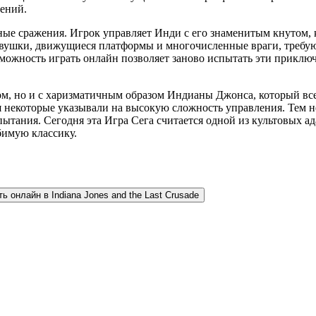
ений.
ые сражения. Игрок управляет Инди с его знаменитым кнутом, 
овушки, движущиеся платформы и многочисленные враги, требу
можность играть онлайн позволяет заново испытать эти приключ
ом, но и с харизматичным образом Индианы Джонса, который вс
я некоторые указывали на высокую сложность управления. Тем н
тания. Сегодня эта Игра Сега считается одной из культовых а
бимую классику.
ть онлайн в Indiana Jones and the Last Crusade