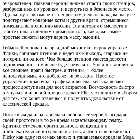
очарователен: главная героиня должна спасти своих птенцов,
разбросанных по уровням, и вернуть их в безопасное место.
Однако путь оказывается непростым, ведь на каждом шагу ее
подстерегают коварные коты и другие враги, стремящиеся
помешать выполнению миссии. Эта история о смелости и
заботе стала отличным примером того, как даже самые
простые сюжеты могут дарить массу эмоций.
Геймплей основан на аркадной механике: игрок управляет
Флики, собирает птенцов и ведет их к выходу, стараясь не
потерять ни одного. Чем больше птенцов удастся довести
одновременно, тем выше будет результат. Уровни становятся
все сложнее, враги быстрее, а птенцы — более
непослушными, что добавляет игре азарта. Простое
управление, красочная графика и веселая музыка делают
процесс доступным для всех возрастов. Возможность быстро
втянуться в игровой процесс делает Flicky отличным выбором
для тех, кто хочет отвлечься и получить удовольствие от
классической аркады.
После выхода игра завоевала любовь геймеров благодаря
своей простоте и в то же время захватывающему темпу.
Критики отмечали оригинальность концепции и
привлекательный визуальный стиль, а фанаты вспоминают
Flicky как одну из самых милых и узнаваемых аркад на Mega