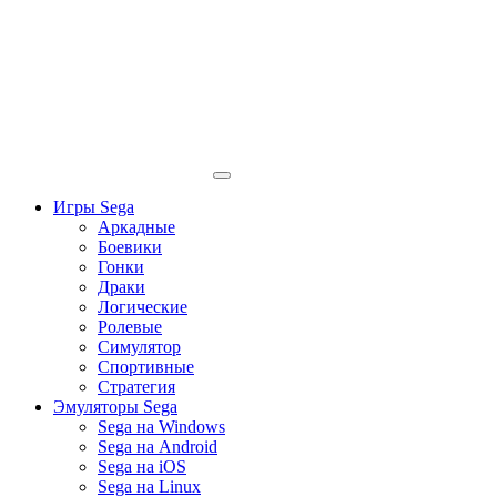
Игры Sega
Аркадные
Боевики
Гонки
Драки
Логические
Ролевые
Симулятор
Спортивные
Стратегия
Эмуляторы Sega
Sega на Windows
Sega на Android
Sega на iOS
Sega на Linux