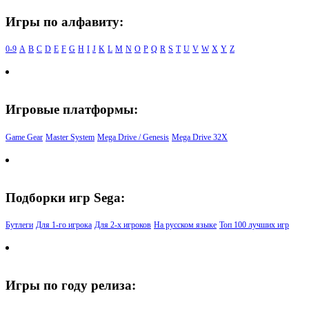
Игры по алфавиту:
0-9
A
B
C
D
E
F
G
H
I
J
K
L
M
N
O
P
Q
R
S
T
U
V
W
X
Y
Z
Игровые платформы:
Game Gear
Master System
Mega Drive / Genesis
Mega Drive 32X
Подборки игр Sega:
Бутлеги
Для 1-го игрока
Для 2-х игроков
На русском языке
Топ 100 лучших игр
Игры по году релиза: