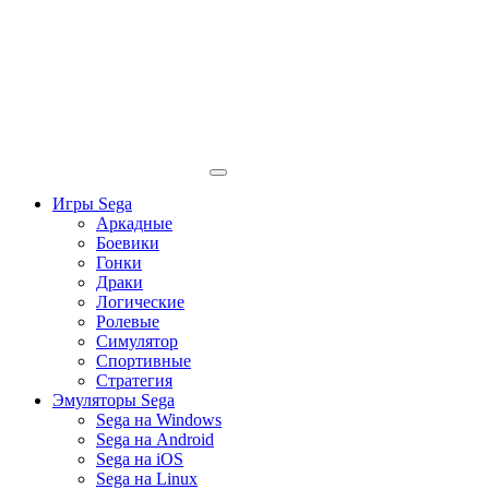
Игры Sega
Аркадные
Боевики
Гонки
Драки
Логические
Ролевые
Симулятор
Спортивные
Стратегия
Эмуляторы Sega
Sega на Windows
Sega на Android
Sega на iOS
Sega на Linux