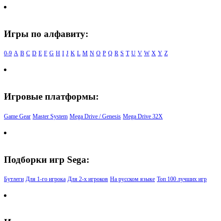
Игры по алфавиту:
0-9
A
B
C
D
E
F
G
H
I
J
K
L
M
N
O
P
Q
R
S
T
U
V
W
X
Y
Z
Игровые платформы:
Game Gear
Master System
Mega Drive / Genesis
Mega Drive 32X
Подборки игр Sega:
Бутлеги
Для 1-го игрока
Для 2-х игроков
На русском языке
Топ 100 лучших игр