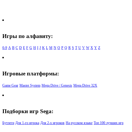
Игры по алфавиту:
0-9
A
B
C
D
E
F
G
H
I
J
K
L
M
N
O
P
Q
R
S
T
U
V
W
X
Y
Z
Игровые платформы:
Game Gear
Master System
Mega Drive / Genesis
Mega Drive 32X
Подборки игр Sega:
Бутлеги
Для 1-го игрока
Для 2-х игроков
На русском языке
Топ 100 лучших игр