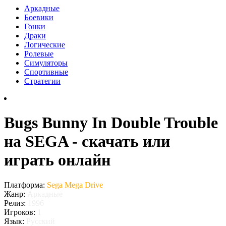
Аркадные
Боевики
Гонки
Драки
Логические
Ролевые
Симуляторы
Спортивные
Стратегии
Bugs Bunny In Double Trouble
на SEGA - скачать или
играть онлайн
Платформа:
Sega Mega Drive
Жанр:
Аркадные
Релиз:
1996
Игроков:
1
Язык:
Русский