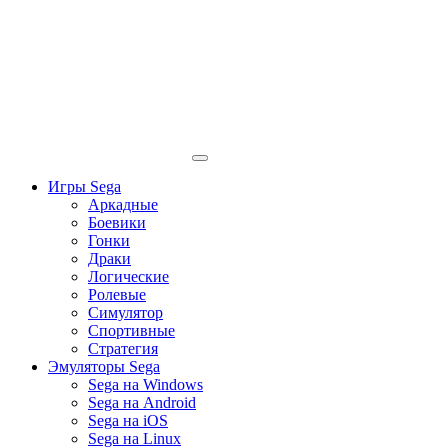
Игры Sega
Аркадные
Боевики
Гонки
Драки
Логические
Ролевые
Симулятор
Спортивные
Стратегия
Эмуляторы Sega
Sega на Windows
Sega на Android
Sega на iOS
Sega на Linux