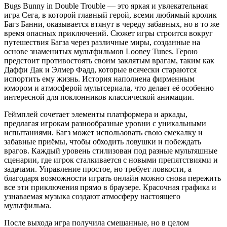
Bugs Bunny in Double Trouble — это яркая и увлекательная
игра Сега, в которой главный герой, всеми любимый кролик
Багз Банни, оказывается втянут в череду забавных, но в то же
время опасных приключений. Сюжет игры строится вокруг
путешествия Багза через различные миры, созданные на
основе знаменитых мультфильмов Looney Tunes. Герою
предстоит противостоять своим заклятым врагам, таким как
Даффи Дак и Элмер Фадд, которые всячески стараются
испортить ему жизнь. История наполнена фирменным
юмором и атмосферой мультсериала, что делает её особенно
интересной для поклонников классической анимации.
Геймплей сочетает элементы платформера и аркады,
предлагая игрокам разнообразные уровни с уникальными
испытаниями. Багз может использовать свою смекалку и
забавные приёмы, чтобы обходить ловушки и побеждать
врагов. Каждый уровень стилизован под разные мультяшные
сценарии, где игрок сталкивается с новыми препятствиями и
задачами. Управление простое, но требует ловкости, а
благодаря возможности играть онлайн можно снова пережить
все эти приключения прямо в браузере. Красочная графика и
узнаваемая музыка создают атмосферу настоящего
мультфильма.
После выхода игра получила смешанные, но в целом