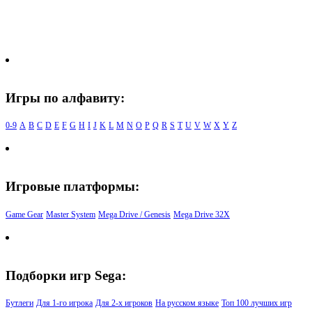
Игры по алфавиту:
0-9
A
B
C
D
E
F
G
H
I
J
K
L
M
N
O
P
Q
R
S
T
U
V
W
X
Y
Z
Игровые платформы:
Game Gear
Master System
Mega Drive / Genesis
Mega Drive 32X
Подборки игр Sega:
Бутлеги
Для 1-го игрока
Для 2-х игроков
На русском языке
Топ 100 лучших игр