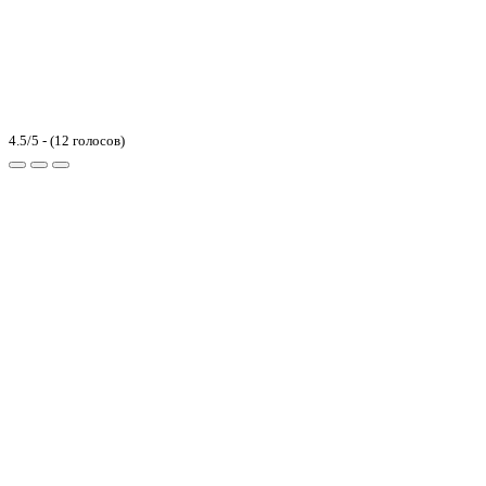
4.5/5 - (12 голосов)