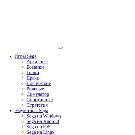
Игры Sega
Аркадные
Боевики
Гонки
Драки
Логические
Ролевые
Симулятор
Спортивные
Стратегия
Эмуляторы Sega
Sega на Windows
Sega на Android
Sega на iOS
Sega на Linux