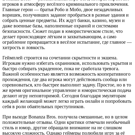
игроков в атмосферу весёлого криминального приключения.
Главные герои — братья Робо и Мобо, двое незадачливых
воришек, получивших задание пробраться в разные здания и
собрать ценные предметы. Их ждут банки, казино, музеи и
даже военные базы, наполненные охраной и системами
безопасности. Сюжет подан в юмористическом стиле, что
делает происходящее лёгким и захватывающим, а само
ограбление превращается в весёлое испытание, где главное —
хитрость и ловкость.
Геймплей строится на сочетании скрытности и экшена.
Игрокам нужно избегать охранников, использовать укрытия и
быстро собирать украденное, пока не сработала тревога.
Важной особенностью является возможность кооперативного
прохождения, где два игрока могут действовать сообща или
соревноваться, кто быстрее выполнит задачу. Простое, но в то
же время оригинальное управление и юмористическая подача
делают игру неповторимой. Сегодня благодаря эмуляторам
каждый желающий может легко играть онлайн и попробовать
себя в роли обаятельных преступников.
При выходе Bonanza Bros. получила смешанные, но в целом
положительные отзывы. Одни критики отмечали необычный
стиль и юмор, другие обращали внимание на не слишком
высокую сложность. Однако геймеры полюбили игру за её