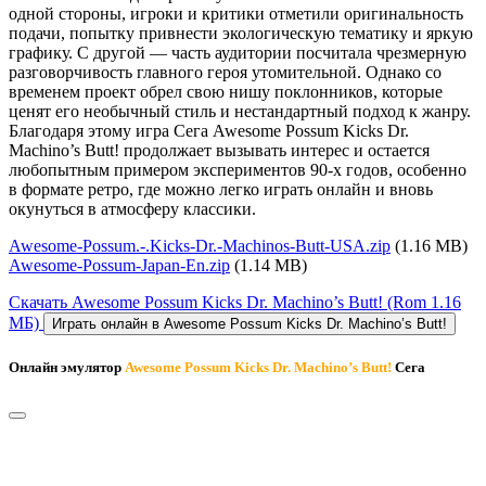
одной стороны, игроки и критики отметили оригинальность
подачи, попытку привнести экологическую тематику и яркую
графику. С другой — часть аудитории посчитала чрезмерную
разговорчивость главного героя утомительной. Однако со
временем проект обрел свою нишу поклонников, которые
ценят его необычный стиль и нестандартный подход к жанру.
Благодаря этому игра Сега Awesome Possum Kicks Dr.
Machino’s Butt! продолжает вызывать интерес и остается
любопытным примером экспериментов 90-х годов, особенно
в формате ретро, где можно легко играть онлайн и вновь
окунуться в атмосферу классики.
Awesome-Possum.-.Kicks-Dr.-Machinos-Butt-USA.zip
(1.16 MB)
Awesome-Possum-Japan-En.zip
(1.14 MB)
Скачать Awesome Possum Kicks Dr. Machino’s Butt!
(Rom 1.16
МБ)
Играть онлайн в Awesome Possum Kicks Dr. Machino’s Butt!
Онлайн эмулятор
Awesome Possum Kicks Dr. Machino’s Butt!
Сега