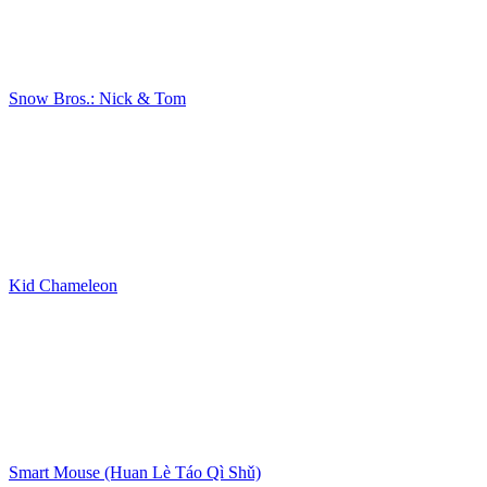
Snow Bros.: Nick & Tom
Kid Chameleon
Smart Mouse (Huan Lè Táo Qì Shǔ)