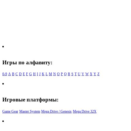
Игры по алфавиту:
0-9
A
B
C
D
E
F
G
H
I
J
K
L
M
N
O
P
Q
R
S
T
U
V
W
X
Y
Z
Игровые платформы:
Game Gear
Master System
Mega Drive / Genesis
Mega Drive 32X