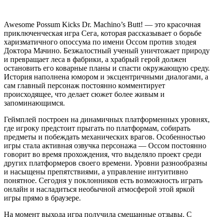
Awesome Possum Kicks Dr. Machino’s Butt! — это красочная
приключенческая игра Сега, которая рассказывает о борьбе
харизматичного опоссума по имени Оссом против злодея
Доктора Мачино. Безжалостный ученый уничтожает природу
и превращает леса в фабрики, а храбрый герой должен
остановить его коварные планы и спасти окружающую среду.
История наполнена юмором и эксцентричными диалогами, а
сам главный персонаж постоянно комментирует
происходящее, что делает сюжет более живым и
запоминающимся.
Геймплей построен на динамичных платформенных уровнях,
где игроку предстоит прыгать по платформам, собирать
предметы и побеждать механических врагов. Особенностью
игры стала активная озвучка персонажа — Оссом постоянно
говорит во время прохождения, что выделяло проект среди
других платформеров своего времени. Уровни разнообразны
и насыщены препятствиями, а управление интуитивно
понятное. Сегодня у поклонников есть возможность играть
онлайн и насладиться необычной атмосферой этой яркой
игры прямо в браузере.
На момент выхода игра получила смешанные отзывы. С