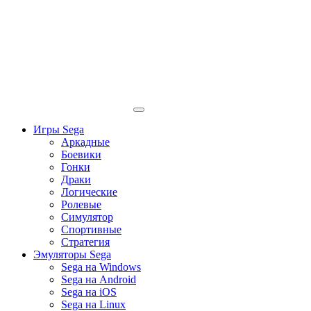
Игры Sega
Аркадные
Боевики
Гонки
Драки
Логические
Ролевые
Симулятор
Спортивные
Стратегия
Эмуляторы Sega
Sega на Windows
Sega на Android
Sega на iOS
Sega на Linux