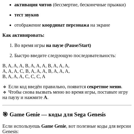
активация читов
(бессмертие, бесконечные прыжки)
тест звуков
отображение
координат персонажа
на экране
Как активировать:
Во время игры
на паузе (Pause/Start)
Быстро введите следующую последовательность:
B, A, A, A, B, A, A, A, B, A, A, A,
A, A, A, C, B, A, A, A, B, A, A, A,
B, A, A, A, C, C, C, A
🔹 Если код введён правильно, появится
секретное меню
.
🔹 Чтобы снова вызвать меню во время игры, поставьте игру
на паузу и нажмите
A
.
🎯 Game Genie — коды для Sega Genesis
Если используешь
Game Genie
, вот полезные коды для версии
Genesis: