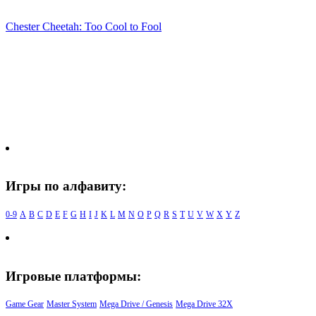
Chester Cheetah: Too Cool to Fool
Игры по алфавиту:
0-9
A
B
C
D
E
F
G
H
I
J
K
L
M
N
O
P
Q
R
S
T
U
V
W
X
Y
Z
Игровые платформы:
Game Gear
Master System
Mega Drive / Genesis
Mega Drive 32X