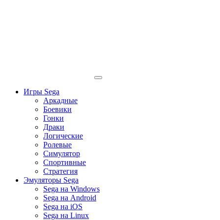
Игры Sega
Аркадные
Боевики
Гонки
Драки
Логические
Ролевые
Симулятор
Спортивные
Стратегия
Эмуляторы Sega
Sega на Windows
Sega на Android
Sega на iOS
Sega на Linux