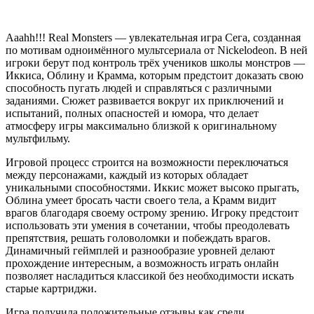
Aaahh!!! Real Monsters — увлекательная игра Сега, созданная
по мотивам одноимённого мультсериала от Nickelodeon. В ней
игроки берут под контроль трёх учеников школы монстров —
Иккиса, Облину и Крамма, которым предстоит доказать свою
способность пугать людей и справляться с различными
заданиями. Сюжет развивается вокруг их приключений и
испытаний, полных опасностей и юмора, что делает
атмосферу игры максимально близкой к оригинальному
мультфильму.
Игровой процесс строится на возможности переключаться
между персонажами, каждый из которых обладает
уникальными способностями. Иккис может высоко прыгать,
Облина умеет бросать части своего тела, а Крамм видит
врагов благодаря своему острому зрению. Игроку предстоит
использовать эти умения в сочетании, чтобы преодолевать
препятствия, решать головоломки и побеждать врагов.
Динамичный геймплей и разнообразие уровней делают
прохождение интересным, а возможность играть онлайн
позволяет насладиться классикой без необходимости искать
старые картриджи.
Игра получила положительные отзывы как среди