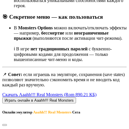
воспользоваться уникальными способностями каждого
героя.
🎯 Секретное меню — как пользоваться
В
Monsters Options
можно включать/отключать эффекты
— например,
бессмертие
или
неограниченные
прыжки
(выполняются после активации чит-режима).
ℹ️ В игре
нет традиционных паролей
с буквенно-
цифровыми кодами для продолжения — только
вышеописанные чит-меню и коды.
📌
Совет:
если играешь на эмуляторе, сохранения (save states)
позволяют значительно сэкономить время и не вводить код
каждый раз вручную.
Скачать Aaahh!!! Real Monsters
(Rom 890.21 КБ)
Играть онлайн в Aaahh!!! Real Monsters
Онлайн эмулятор
Aaahh!!! Real Monsters
Сега