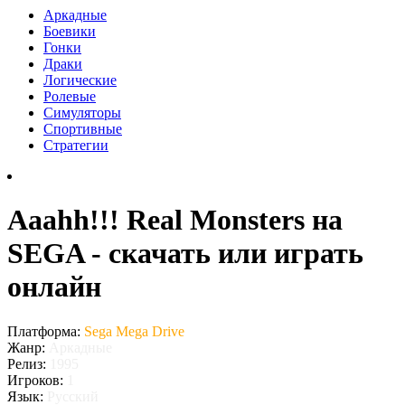
Аркадные
Боевики
Гонки
Драки
Логические
Ролевые
Симуляторы
Спортивные
Стратегии
Aaahh!!! Real Monsters на
SEGA - скачать или играть
онлайн
Платформа:
Sega Mega Drive
Жанр:
Аркадные
Релиз:
1995
Игроков:
1
Язык:
Русский