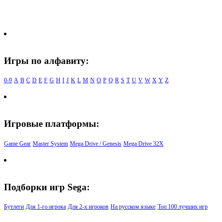
Игры по алфавиту:
0-9
A
B
C
D
E
F
G
H
I
J
K
L
M
N
O
P
Q
R
S
T
U
V
W
X
Y
Z
Игровые платформы:
Game Gear
Master System
Mega Drive / Genesis
Mega Drive 32X
Подборки игр Sega:
Бутлеги
Для 1-го игрока
Для 2-х игроков
На русском языке
Топ 100 лучших игр