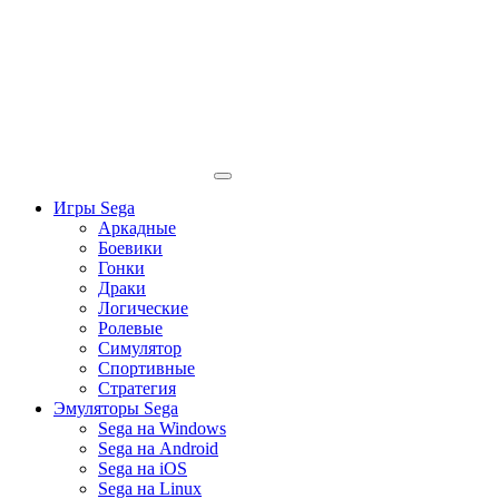
Игры Sega
Аркадные
Боевики
Гонки
Драки
Логические
Ролевые
Симулятор
Спортивные
Стратегия
Эмуляторы Sega
Sega на Windows
Sega на Android
Sega на iOS
Sega на Linux