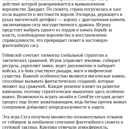
действие которой разворачивается в вымышленном
королевстве Джедакт. По сюжету, страна погрузилась в хаос
из-за жадности и жестокости короля Этельреда, держащего в
руках магический артефакт — корону с драгоценным камнем,
заключающим силу могущественного дракона. Игроку
предстоит выбрать одного из лордов и начать борьбу за
власть, освобождение королевства и восстановление
справедливости, что превращает сюжет в настоящую
фэнтезийную сагу.
Геймплей сочетает элементы глобальной стратегии и
тактических сражений. Игрок управляет землями, собирает
ресурсы, укрепляет замки, ведет дипломатию и набирает
войска, а в боях участвуют рыцари, маги и мифические
существа. Важной особенностью являются магические камни,
способные вызывать фантастических созданий, которые
меняют ход сражений. Каждое решение влияет на развитие
кампании, поэтому стратегическое мышление здесь особенно
важно. Возможность играть онлайн в GemFire сегодня делает
процесс еще более захватывающим, ведь битвы против живых
соперников добавляют непредсказуемости и азарта.
Эта игра Сега получила множество положительных отзывов
от геймеров за необычное сочетание фэнтезийного сюжета и
глубокой тактики. Критики отмечали атмосферность,